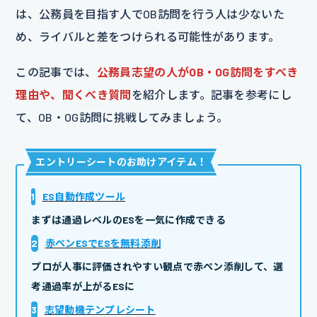
は、公務員を目指す人でOB訪問を行う人は少ないた
め、ライバルと差をつけられる可能性があります。
この記事では、
公務員志望の人がOB・OG訪問をすべき
理由や、聞くべき質問
を紹介します。記事を参考にし
て、OB・OG訪問に挑戦してみましょう。
エントリーシートのお助けアイテム
！
1
ES自動作成ツール
まずは通過レベルのESを一気に作成できる
2
赤ペンESでESを無料添削
プロが人事に評価されやすい観点で赤ペン添削して、選
考通過率が上がるESに
3
志望動機テンプレシート