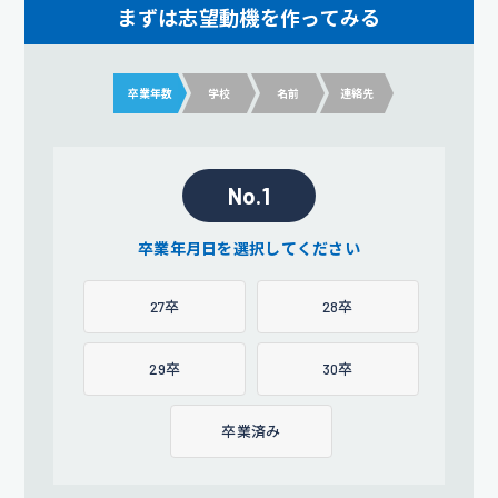
まずは志望動機を作ってみる
卒業年数
学校
名前
連絡先
No.1
卒業年月日を選択してください
27卒
28卒
29卒
30卒
卒業済み