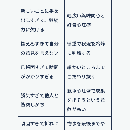
新しいことに手を
幅広い興味関心と
出しすぎて、継続
好奇心旺盛
力に欠ける
控えめすぎて自分
慎重で状況を冷静
の意見を言えない
に判断する
几帳面すぎて時間
細かいところまで
がかかりすぎる
こだわり抜く
競争心旺盛で成果
勝気すぎて他人と
を出そうという意
衝突しがち
欲が高い
頑固すぎて折れに
物事を最後までや