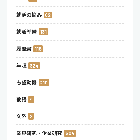
就活の悩み
62
就活準備
131
履歴書
116
年収
324
志望動機
210
敬語
4
文系
2
業界研究・企業研究
504