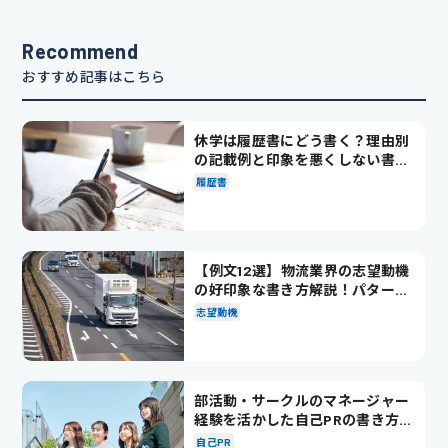
Recommend
おすすめ記事はこちら
休学は履歴書にどう書く？理由別
の記載例と印象を悪くしない書き
方を解説
履歴書
【例文12選】物流業界の志望動機
の好印象な書き方解説！パターン
別の例文も紹介
志望動機
部活動・サークルのマネージャー
経験を活かした自己PRの書き方を
徹底解説！
自己PR