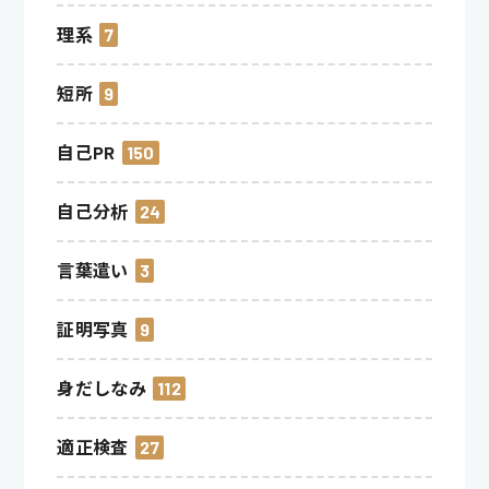
理系
7
短所
9
自己PR
150
自己分析
24
言葉遣い
3
証明写真
9
身だしなみ
112
適正検査
27