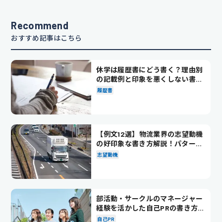
Recommend
おすすめ記事はこちら
休学は履歴書にどう書く？理由別
の記載例と印象を悪くしない書き
方を解説
履歴書
【例文12選】物流業界の志望動機
の好印象な書き方解説！パターン
別の例文も紹介
志望動機
部活動・サークルのマネージャー
経験を活かした自己PRの書き方を
徹底解説！
自己PR