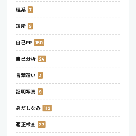
理系
7
短所
9
自己PR
150
自己分析
24
言葉遣い
3
証明写真
9
身だしなみ
112
適正検査
27