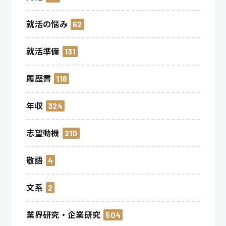
就活の悩み
62
就活準備
131
履歴書
116
年収
324
志望動機
210
敬語
4
文系
2
業界研究・企業研究
504