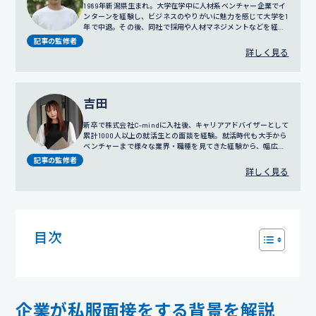
1989年新潟県生まれ。大学在学中に人材系ベンチャー企業でイ
ンターンを経験し、ビジネスのやりがいに魅力を感じて大学を1
年で中退。その後、同社で採用や人材マネジメントなどを経験
し、2011年に株式会社C-mindの創業期に参画。訪問営業やコ
記事の監修者
ールセンター事業の責任者を務めたのち、2016年に人事部の立
詳しく見る
ち上げ、2018年にはリクルートスーツの無料レンタルサービス
でもある「カリクル」の立ち上げにも携わる。現在は人事担当
役員として、グループ全体の採用、人事評価制度の設計、人事
戦略に従事している。
吉田
新卒で株式会社C-mindに入社後、キャリアアドバイザーとして
累計1000人以上の就活生との面談を経験。就活時代も大手から
ベンチャーまで様々な業界・職種を見てきた経験から、幅広い
視点でのサポートを得意とする。
プロフィール詳細
記事の監修者
詳しく見る
目次
企業が私服面接をする背景を解説