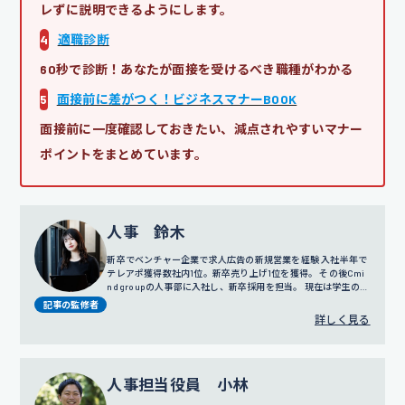
レずに説明できるようにします。
4
適職診断
60秒で診断！あなたが面接を受けるべき職種がわかる
5
面接前に差がつく！ビジネスマナーBOOK
面接前に一度確認しておきたい、減点されやすいマナー
ポイントをまとめています。
人事 鈴木
新卒でベンチャー企業で求人広告の新規営業を経験 入社半年で
テレアポ獲得数社内1位。新卒売り上げ1位を獲得。 その後Cmi
nd groupの人事部に入社し、新卒採用を担当。 現在は学生の面
談だけではなく採用戦略や広報にも携わっている。
記事の監修者
詳しく見る
人事担当役員 小林