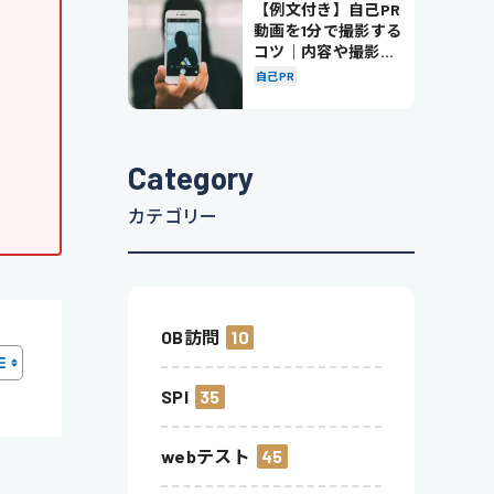
【例文付き】自己PR
動画を1分で撮影する
コツ｜内容や撮影の
ポイントも解説
自己PR
Category
カテゴリー
OB訪問
10
SPI
35
webテスト
45