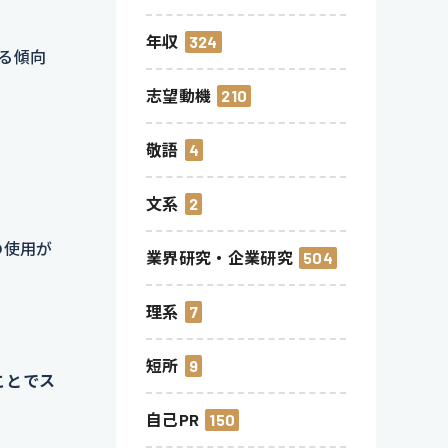
年収
324
る傾向
志望動機
210
敬語
4
文系
2
の使用が
業界研究・企業研究
504
理系
7
短所
9
ことでス
自己PR
150