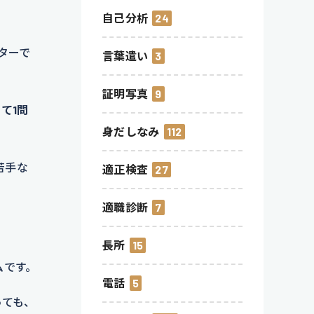
自己分析
24
ターで
言葉遣い
3
証明写真
9
て1問
身だしなみ
112
苦手な
適正検査
27
適職診断
7
長所
15
ムです。
電話
5
っても、