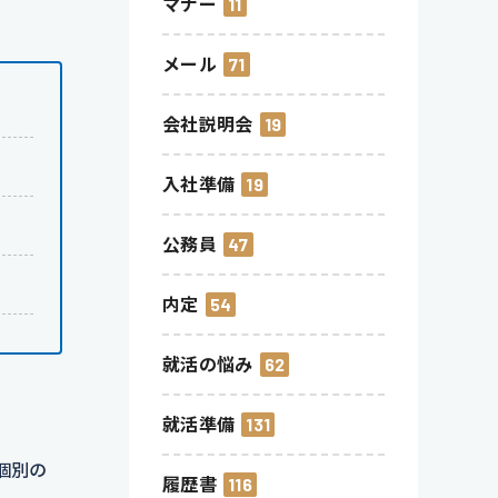
マナー
11
メール
71
会社説明会
19
入社準備
19
公務員
47
内定
54
就活の悩み
62
就活準備
131
個別の
履歴書
116