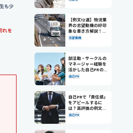
生も少
【例文12選】物流業
界の志望動機の好印
切れを
象な書き方解説！パ
ターン別の例文も紹
志望動機
介
部活動・サークルの
マネージャー経験を
活かした自己PRの書
き方を徹底解説！
自己PR
自己PRで「責任感」
をアピールするに
は？高評価の例文も
紹介！
自己PR