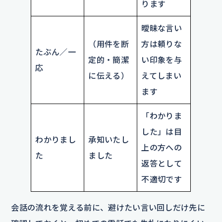
ります
曖昧な言い
（用件を断
方は頼りな
たぶん／一
定的・簡潔
い印象を与
応
に伝える）
えてしまい
ます
「わかりま
した」は目
わかりまし
承知いたし
上の方への
た
ました
返答として
不適切です
会話の流れを覚える前に、避けたい言い回しだけ先に