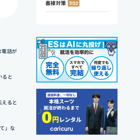
面接対策
302
は電話が
いると
伝えると
て」な