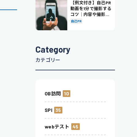
【例文付き】自己PR
動画を1分で撮影する
コツ｜内容や撮影の
ポイントも解説
自己PR
Category
カテゴリー
OB訪問
10
SPI
35
webテスト
45