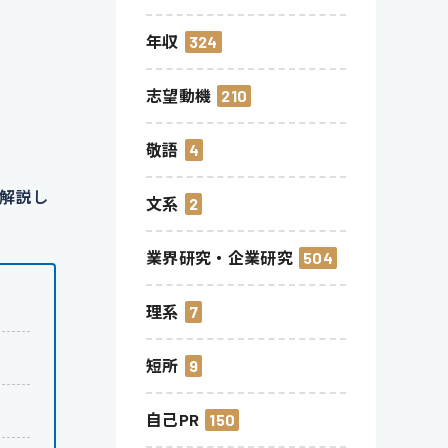
年収
324
志望動機
210
敬語
4
解説
し
文系
2
業界研究・企業研究
504
理系
7
短所
9
自己PR
150