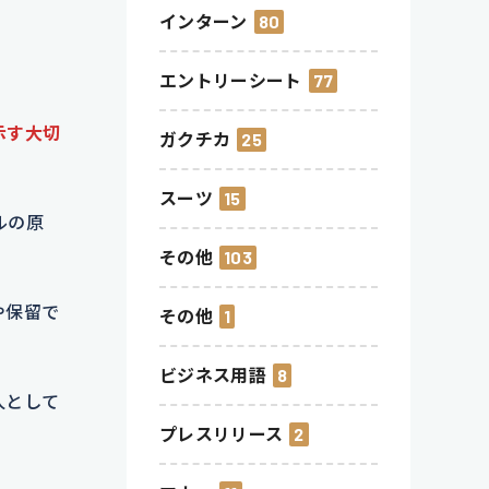
インターン
80
エントリーシート
77
示す大切
ガクチカ
25
スーツ
15
ルの原
その他
103
や保留で
その他
1
ビジネス用語
8
人として
プレスリリース
2