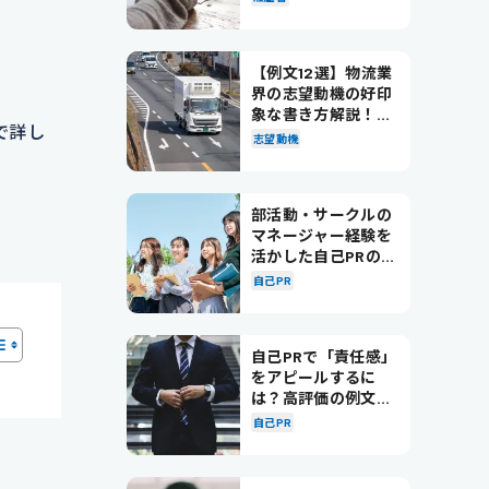
【例文12選】物流業
界の志望動機の好印
象な書き方解説！パ
で詳し
ターン別の例文も紹
志望動機
介
部活動・サークルの
マネージャー経験を
活かした自己PRの書
き方を徹底解説！
自己PR
自己PRで「責任感」
をアピールするに
は？高評価の例文も
紹介！
自己PR