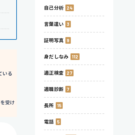
自己分析
24
言葉遣い
3
証明写真
9
身だしなみ
112
適正検査
27
ている
適職診断
7
」を受け
長所
15
電話
5