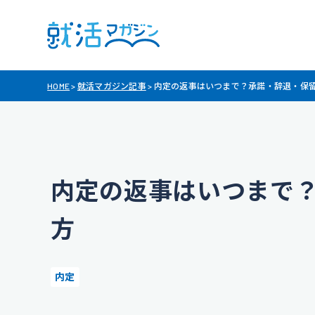
HOME
>
就活マガジン記事
>
内定の返事はいつまで？承諾・辞退・保
内定の返事はいつまで
方
内定