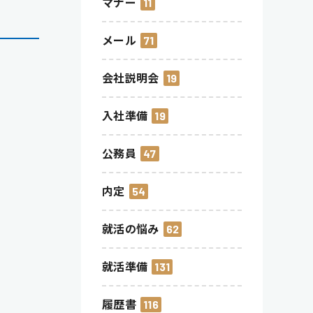
マナー
11
メール
71
会社説明会
19
入社準備
19
公務員
47
内定
54
就活の悩み
62
就活準備
131
履歴書
116