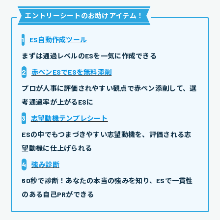
エントリーシートのお助けアイテム
！
1
ES自動作成ツール
まずは通過レベルのESを一気に作成できる
2
赤ペンESでESを無料添削
プロが人事に評価されやすい観点で赤ペン添削して、選
考通過率が上がるESに
3
志望動機テンプレシート
ESの中でもつまづきやすい志望動機を、評価される志
望動機に仕上げられる
4
強み診断
60秒で診断！あなたの本当の強みを知り、ESで一貫性
のある自己PRができる