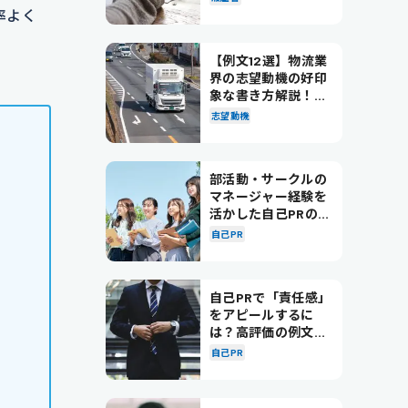
率よく
【例文12選】物流業
界の志望動機の好印
象な書き方解説！パ
ターン別の例文も紹
志望動機
介
部活動・サークルの
マネージャー経験を
活かした自己PRの書
き方を徹底解説！
自己PR
自己PRで「責任感」
をアピールするに
は？高評価の例文も
紹介！
自己PR