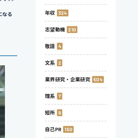
年収
324
になる
志望動機
210
敬語
4
文系
2
業界研究・企業研究
504
理系
7
短所
9
自己PR
150