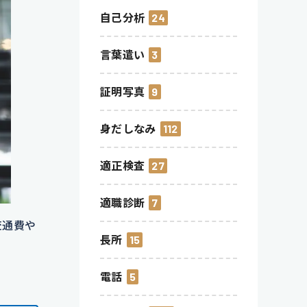
自己分析
24
言葉遣い
3
証明写真
9
身だしなみ
112
適正検査
27
適職診断
7
交通費や
長所
15
電話
5