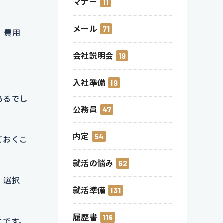
マナー
11
メール
71
、費用
会社説明会
19
入社準備
19
あるでし
公務員
47
内定
54
ておくこ
就活の悩み
62
、選択
就活準備
131
履歴書
116
とです。