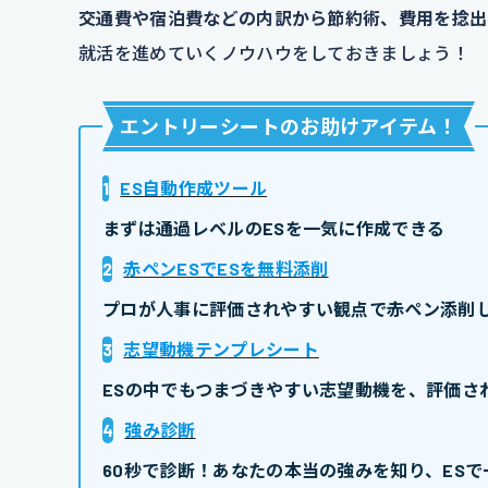
交通費や宿泊費などの内訳から節約術、費用を捻出
就活を進めていくノウハウをしておきましょう！
エントリーシートのお助けアイテム
！
1
ES自動作成ツール
まずは通過レベルのESを一気に作成できる
2
赤ペンESでESを無料添削
プロが人事に評価されやすい観点で赤ペン添削し
3
志望動機テンプレシート
ESの中でもつまづきやすい志望動機を、評価さ
4
強み診断
60秒で診断！あなたの本当の強みを知り、ESで