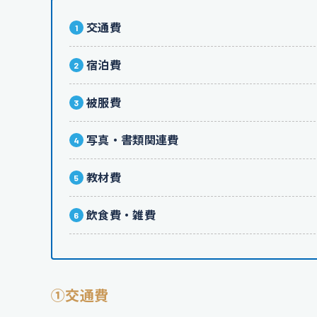
交通費
宿泊費
被服費
写真・書類関連費
教材費
飲食費・雑費
①交通費