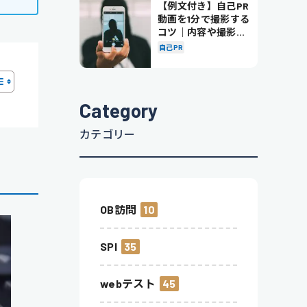
【例文付き】自己PR
動画を1分で撮影する
コツ｜内容や撮影の
ポイントも解説
自己PR
Category
カテゴリー
OB訪問
10
SPI
35
webテスト
45