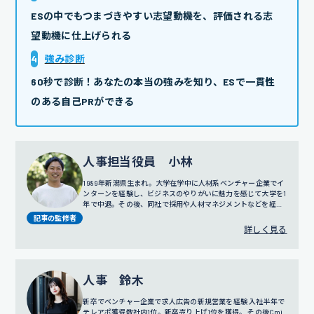
ESの中でもつまづきやすい志望動機を、評価される志
望動機に仕上げられる
4
強み診断
60秒で診断！あなたの本当の強みを知り、ESで一貫性
のある自己PRができる
人事担当役員 小林
1989年新潟県生まれ。大学在学中に人材系ベンチャー企業でイ
ンターンを経験し、ビジネスのやりがいに魅力を感じて大学を1
年で中退。その後、同社で採用や人材マネジメントなどを経験
し、2011年に株式会社C-mindの創業期に参画。訪問営業やコ
記事の監修者
ールセンター事業の責任者を務めたのち、2016年に人事部の立
詳しく見る
ち上げ、2018年にはリクルートスーツの無料レンタルサービス
でもある「カリクル」の立ち上げにも携わる。現在は人事担当
役員として、グループ全体の採用、人事評価制度の設計、人事
戦略に従事している。
人事 鈴木
新卒でベンチャー企業で求人広告の新規営業を経験 入社半年で
テレアポ獲得数社内1位。新卒売り上げ1位を獲得。 その後Cmi