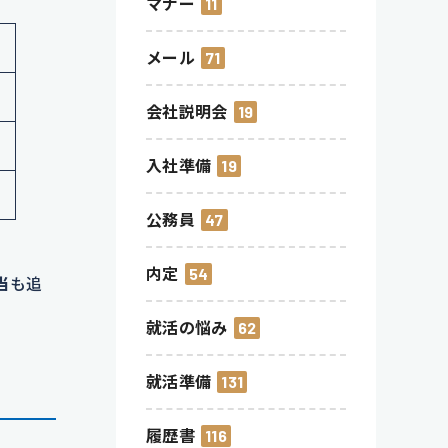
マナー
11
メール
71
会社説明会
19
入社準備
19
公務員
47
内定
54
当
も追
就活の悩み
62
就活準備
131
履歴書
116