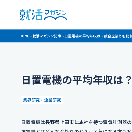
HOME
>
就活マガジン記事
>
日置電機の平均年収は？競合企業とも比
日置電機の平均年収は
業界研究・企業研究
日置電機は
長野県上田市に本社を持つ電気計測器の
置電機とはどんな会社なのか？」と気になる方も多