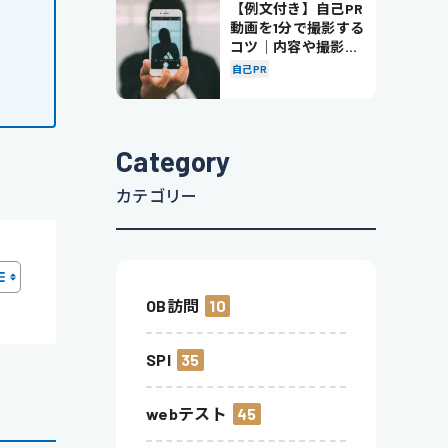
【例文付き】自己PR
動画を1分で撮影する
コツ｜内容や撮影の
ポイントも解説
自己PR
Category
カテゴリー
OB訪問
10
SPI
35
webテスト
45