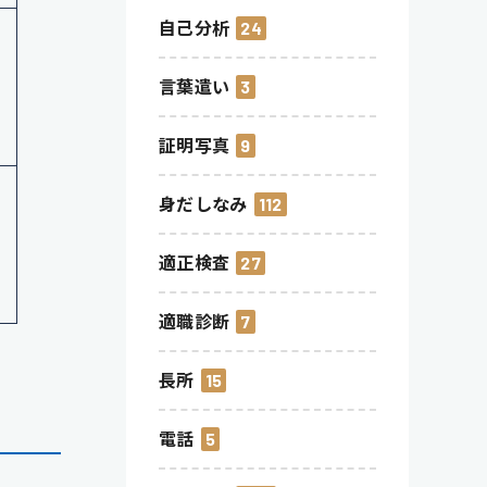
自己分析
24
言葉遣い
3
証明写真
9
身だしなみ
112
適正検査
27
適職診断
7
長所
15
電話
5