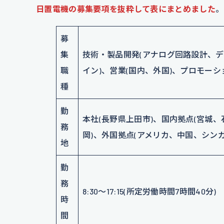
日置電機の募集要項を抜粋して表にまとめました
。
募
集
技術・製品開発(アナログ回路設計、
職
イン)、営業(国内、外国)、プロモー
種
勤
本社(長野県上田市)、国内拠点(宮城
務
岡)、外国拠点(アメリカ、中国、シン
地
勤
務
8:30～17:15(所定労働時間7時間40分)
時
間