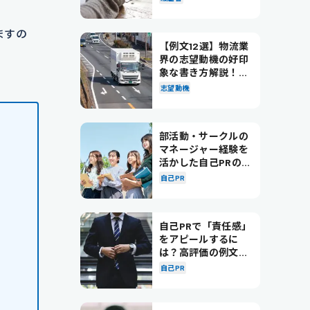
ますの
【例文12選】物流業
界の志望動機の好印
象な書き方解説！パ
ターン別の例文も紹
志望動機
介
部活動・サークルの
マネージャー経験を
活かした自己PRの書
き方を徹底解説！
自己PR
自己PRで「責任感」
をアピールするに
は？高評価の例文も
紹介！
自己PR