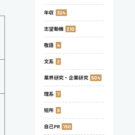
年収
324
志望動機
210
敬語
4
文系
2
業界研究・企業研究
504
理系
7
短所
9
自己PR
150