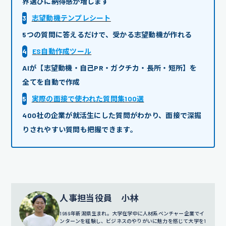
界選びに納得感が増します
3
志望動機テンプレシート
5つの質問に答えるだけで、受かる志望動機が作れる
4
ES自動作成ツール
AIが【志望動機・自己PR・ガクチカ・長所・短所】を
全てを自動で作成
5
実際の面接で使われた質問集100選
400社の企業が就活生にした質問がわかり、面接で深掘
りされやすい質問も把握できます。
人事担当役員 小林
1989年新潟県生まれ。大学在学中に人材系ベンチャー企業でイ
ンターンを経験し、ビジネスのやりがいに魅力を感じて大学を1