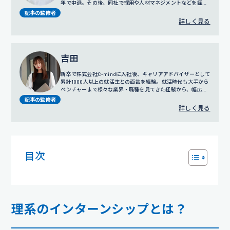
年で中退。その後、同社で採用や人材マネジメントなどを経験
し、2011年に株式会社C-mindの創業期に参画。訪問営業やコ
記事の監修者
ールセンター事業の責任者を務めたのち、2016年に人事部の立
詳しく見る
ち上げ、2018年にはリクルートスーツの無料レンタルサービス
でもある「カリクル」の立ち上げにも携わる。現在は人事担当
役員として、グループ全体の採用、人事評価制度の設計、人事
戦略に従事している。
吉田
新卒で株式会社C-mindに入社後、キャリアアドバイザーとして
累計1000人以上の就活生との面談を経験。就活時代も大手から
ベンチャーまで様々な業界・職種を見てきた経験から、幅広い
視点でのサポートを得意とする。
プロフィール詳細
記事の監修者
詳しく見る
目次
理系のインターンシップとは？