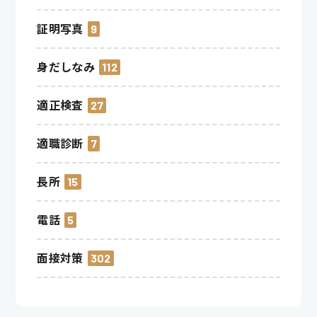
証明写真
9
身だしなみ
112
適正検査
27
適職診断
7
長所
15
電話
5
面接対策
302