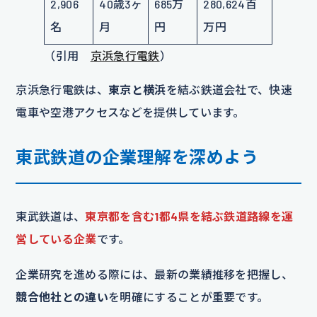
2,906
40歳3ヶ
685万
280,624百
名
月
円
万円
（引用
京浜急行電鉄
）
京浜急行電鉄は、
東京と横浜
を結ぶ鉄道会社で、快速
電車や空港アクセスなどを提供しています。
東武鉄道の企業理解を深めよう
東武鉄道は、
東京都を含む1都4県を結ぶ鉄道路線を運
営している企業
です。
企業研究を進める際には、最新の業績推移を把握し、
競合他社との違い
を明確にすることが重要です。