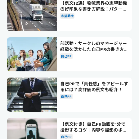
【例文12選】物流業界の志望動機
の好印象な書き方解説！パターン
別の例文も紹介
志望動機
部活動・サークルのマネージャー
経験を活かした自己PRの書き方を
徹底解説！
自己PR
自己PRで「責任感」をアピールす
るには？高評価の例文も紹介！
自己PR
【例文付き】自己PR動画を1分で
撮影するコツ｜内容や撮影のポイ
ントも解説
自己PR