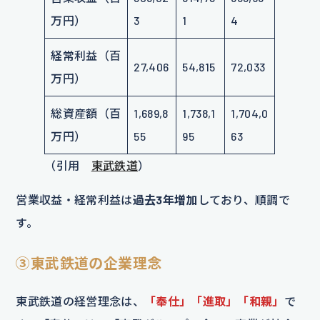
万円）
3
1
4
経常利益（百
27,406
54,815
72,033
万円）
総資産額（百
1,689,8
1,738,1
1,704,0
万円）
55
95
63
（引用
東武鉄道
）
営業収益・経常利益は
過去3年増加
しており、順調で
す。
③東武鉄道の企業理念
東武鉄道の経営理念は、
「奉仕」「進取」「和親」
で