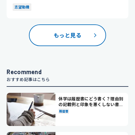
ない人でも、...
志望動機
もっと見る
Recommend
おすすめ記事はこちら
休学は履歴書にどう書く？理由別
の記載例と印象を悪くしない書き
方を解説
履歴書