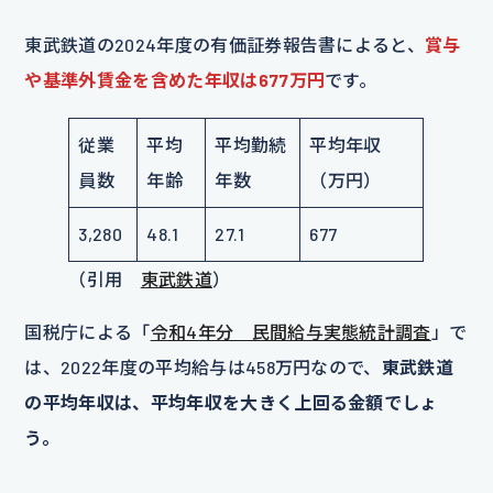
東武鉄道の2024年度の有価証券報告書によると、
賞与
や基準外賃金を含めた年収は677万円
です。
従業
平均
平均勤続
平均年収
員数
年齢
年数
（万円）
3,280
48.1
27.1
677
（引用
東武鉄道
）
国税庁による「
令和4年分 民間給与実態統計調査
」で
は、2022年度の平均給与は458万円なので、
東武鉄道
の平均年収は、平均年収を大きく上回る金額でしょ
う。