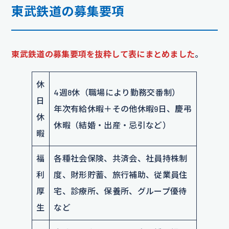
東武鉄道の募集要項
東武鉄道の募集要項を抜粋して表にまとめました
。
休
4週8休（職場により勤務交番制）
日
年次有給休暇＋その他休暇9日、慶弔
休
休暇（結婚・出産・忌引など）
暇
福
各種社会保険、共済会、社員持株制
利
度、財形貯蓄、旅行補助、従業員住
厚
宅、診療所、保養所、グループ優待
生
など