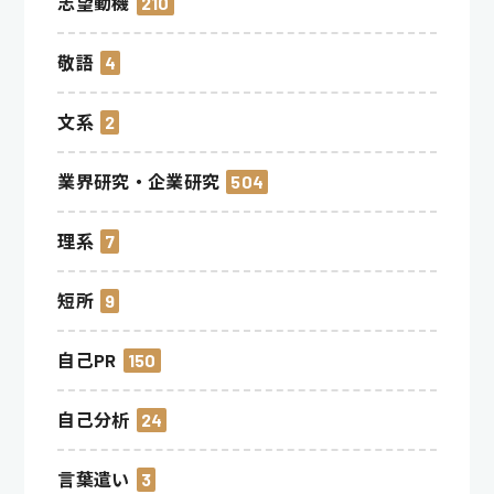
志望動機
210
敬語
4
文系
2
業界研究・企業研究
504
理系
7
短所
9
自己PR
150
自己分析
24
言葉遣い
3