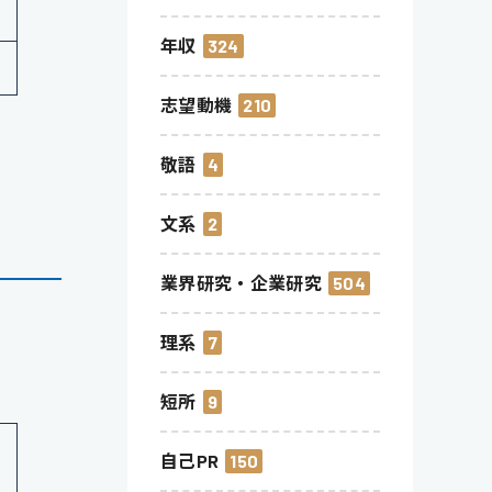
年収
324
志望動機
210
敬語
4
文系
2
業界研究・企業研究
504
理系
7
短所
9
自己PR
150