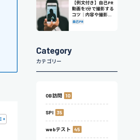
【例文付き】自己PR
動画を1分で撮影する
コツ｜内容や撮影の
ポイントも解説
自己PR
Category
カテゴリー
OB訪問
10
SPI
35
webテスト
45