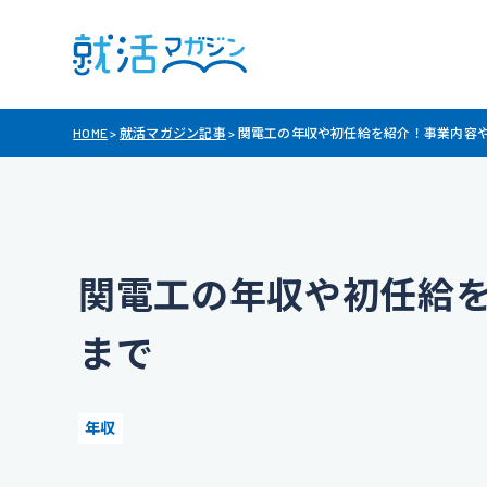
HOME
>
就活マガジン記事
>
関電工の年収や初任給を紹介！事業内容
関電工の年収や初任給
まで
年収