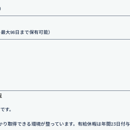
定）
最大96日まで保有可能）
報
制
です。
しっかり取得できる環境が整っています。有給休暇は年間23日付