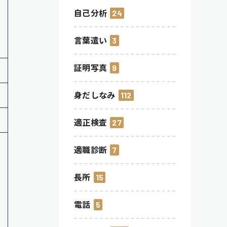
自己分析
24
言葉遣い
3
証明写真
9
身だしなみ
112
適正検査
27
適職診断
7
長所
15
電話
5