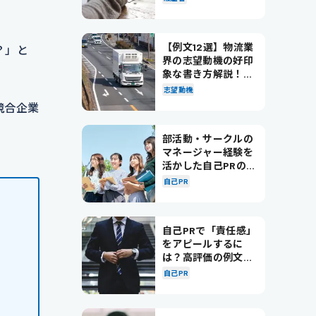
【例文12選】物流業
？」と
界の志望動機の好印
象な書き方解説！パ
ターン別の例文も紹
志望動機
介
競合企業
部活動・サークルの
マネージャー経験を
活かした自己PRの書
き方を徹底解説！
自己PR
自己PRで「責任感」
をアピールするに
は？高評価の例文も
紹介！
自己PR