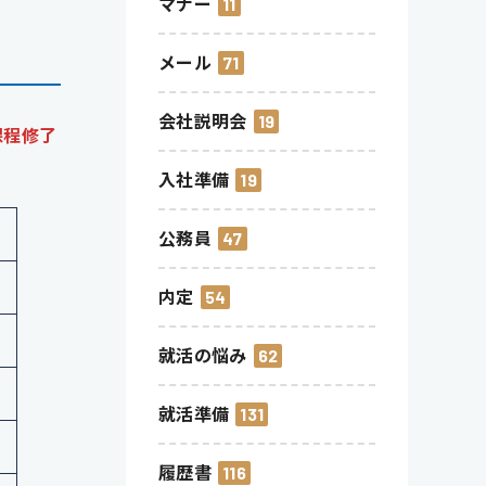
マナー
11
メール
71
会社説明会
19
課程修了
入社準備
19
公務員
47
内定
54
就活の悩み
62
就活準備
131
履歴書
116