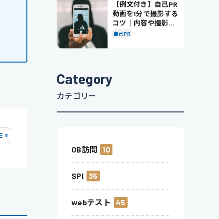
【例文付き】自己PR
動画を1分で撮影する
コツ｜内容や撮影の
ポイントも解説
自己PR
Category
カテゴリー
OB訪問
10
SPI
35
webテスト
45