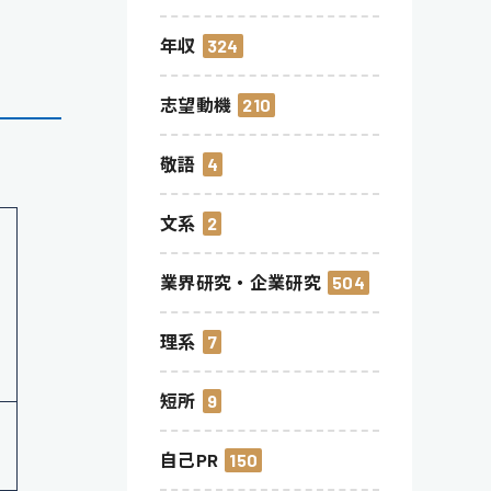
年収
324
志望動機
210
敬語
4
文系
2
業界研究・企業研究
504
理系
7
短所
9
自己PR
150