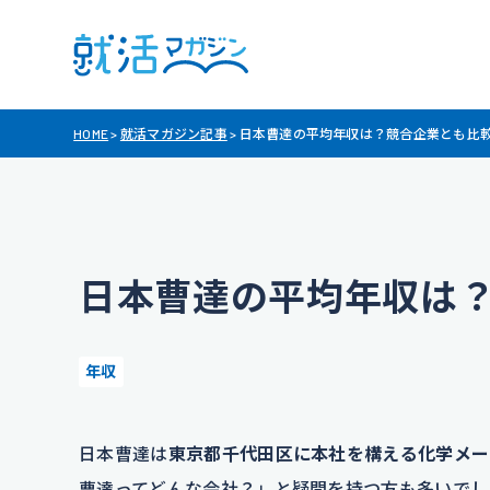
HOME
>
就活マガジン記事
>
日本曹達の平均年収は？競合企業とも比
日本曹達の平均年収は
年収
日本曹達は
東京都千代田区に本社を構える化学メー
曹達ってどんな会社？」と疑問を持つ方も多いでし