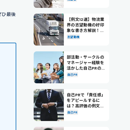
ぜひ最後
【例文12選】物流業
界の志望動機の好印
象な書き方解説！パ
ターン別の例文も紹
志望動機
介
部活動・サークルの
マネージャー経験を
活かした自己PRの書
き方を徹底解説！
自己PR
自己PRで「責任感」
をアピールするに
は？高評価の例文も
紹介！
自己PR