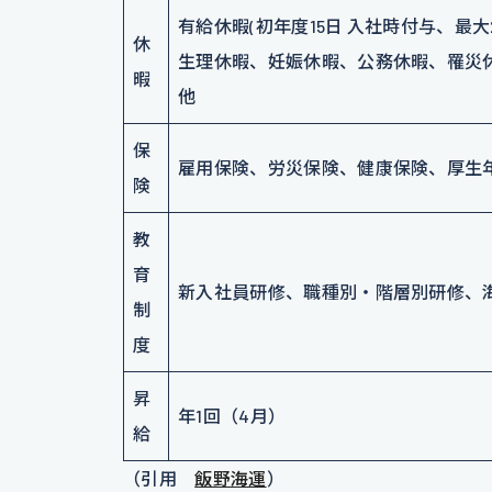
有給休暇(初年度15日 入社時付与、最
休
生理休暇、妊娠休暇、公務休暇、罹災
暇
他
保
雇用保険、労災保険、健康保険、厚生
険
教
育
新入社員研修、職種別・階層別研修、
制
度
昇
年1回（4月）
給
（引用
飯野海運
）