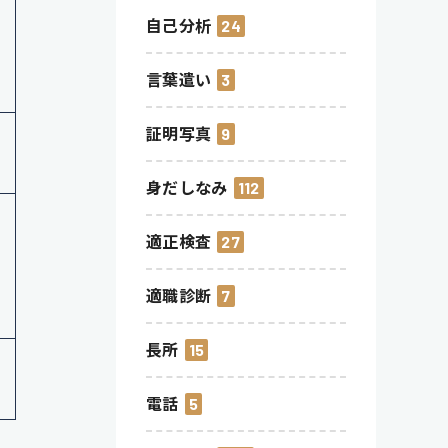
、
自己分析
24
）
言葉遣い
3
証明写真
9
身だしなみ
112
適正検査
27
適職診断
7
長所
15
電話
5