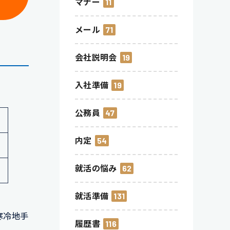
マナー
11
メール
71
会社説明会
19
入社準備
19
公務員
47
内定
54
就活の悩み
62
就活準備
131
寒冷地手
履歴書
116