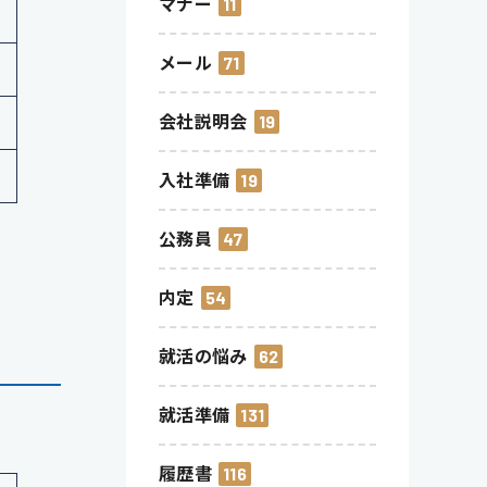
マナー
11
メール
71
会社説明会
19
入社準備
19
公務員
47
内定
54
就活の悩み
62
就活準備
131
履歴書
116