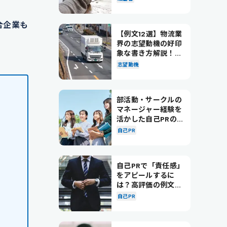
合企業も
【例文12選】物流業
界の志望動機の好印
象な書き方解説！パ
ターン別の例文も紹
志望動機
介
部活動・サークルの
マネージャー経験を
活かした自己PRの書
き方を徹底解説！
自己PR
自己PRで「責任感」
をアピールするに
は？高評価の例文も
紹介！
自己PR