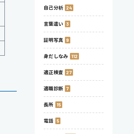
自己分析
24
言葉遣い
3
証明写真
9
身だしなみ
112
適正検査
27
適職診断
7
長所
15
電話
5