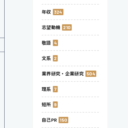
年収
324
志望動機
210
敬語
4
文系
2
業界研究・企業研究
504
理系
7
短所
9
自己PR
150