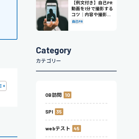
【例文付き】自己PR
動画を1分で撮影する
コツ｜内容や撮影の
ポイントも解説
自己PR
Category
カテゴリー
OB訪問
10
SPI
35
webテスト
45