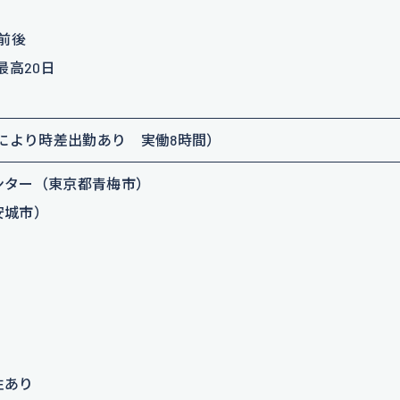
前後
最高20日
部署により時差出勤あり 実働8時間）
ンター（東京都青梅市）
安城市）
性あり