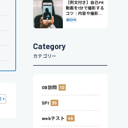
【例文付き】自己PR
動画を1分で撮影する
コツ｜内容や撮影の
ポイントも解説
自己PR
Category
カテゴリー
OB訪問
10
SPI
35
webテスト
45