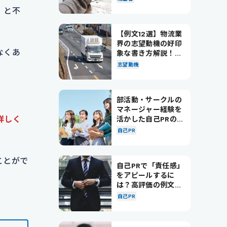
」
と不
【例文12選】物流業
界の志望動機の好印
なくあ
象な書き方解説！パ
ターン別の例文も紹
志望動機
介
部活動・サークルの
マネージャー経験を
詳しく
活かした自己PRの書
き方を徹底解説！
自己PR
ことがで
自己PRで「責任感」
をアピールするに
は？高評価の例文も
紹介！
自己PR