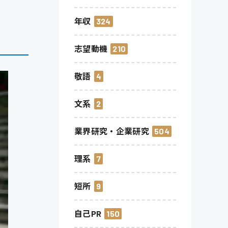
年収
324
志望動機
210
敬語
4
文系
2
業界研究・企業研究
504
理系
7
短所
9
自己PR
150