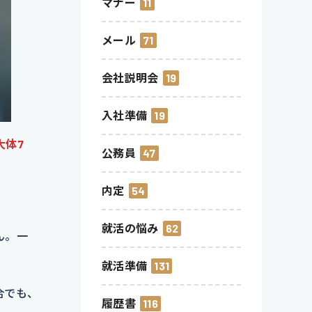
マナー
11
メール
71
会社説明会
19
入社準備
19
大体7
公務員
47
内定
54
就活の悩み
62
ん。一
就活準備
131
合でも、
履歴書
116