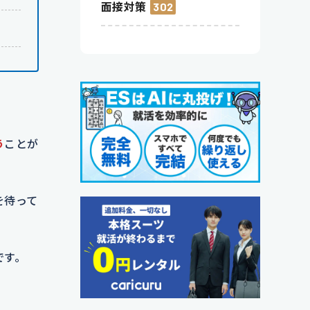
面接対策
302
う
ことが
を待って
です。