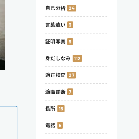
自己分析
24
言葉遣い
3
証明写真
9
身だしなみ
112
適正検査
27
適職診断
7
長所
15
電話
5