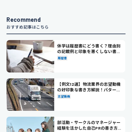
Recommend
おすすめ記事はこちら
休学は履歴書にどう書く？理由別
の記載例と印象を悪くしない書き
方を解説
履歴書
【例文12選】物流業界の志望動機
の好印象な書き方解説！パターン
別の例文も紹介
志望動機
部活動・サークルのマネージャー
経験を活かした自己PRの書き方を