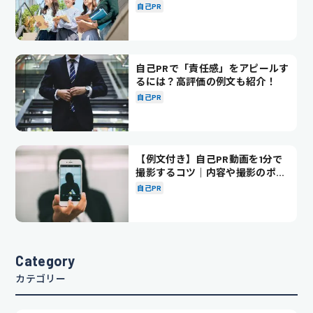
徹底解説！
自己PR
自己PRで「責任感」をアピールす
るには？高評価の例文も紹介！
自己PR
【例文付き】自己PR動画を1分で
撮影するコツ｜内容や撮影のポイ
ントも解説
自己PR
Category
カテゴリー