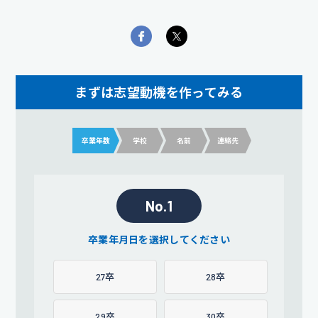
まずは志望動機を作ってみる
卒業年数
学校
名前
連絡先
No.1
卒業年月日を選択してください
27卒
28卒
29卒
30卒