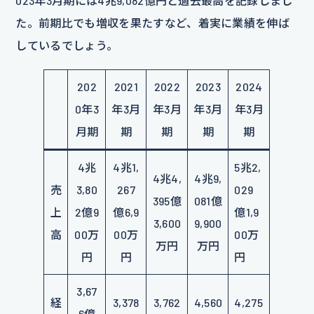
023年3月期には4兆9,082億円と過去最高を記録しまし
た。前期比でも増収を果たすなど、着実に業績を伸ば
しているでしょう。
202
2021
2022
2023
2024
0年3
年3月
年3月
年3月
年3月
月期
期
期
期
期
4兆
4兆1,
5兆2,
4兆4,
4兆9,
売
3,80
267
029
395億
081億
上
2億9
億6,9
億1,9
3,600
9,900
高
00万
00万
00万
万円
万円
円
円
円
3,67
経
3,378
3,762
4,560
4,275
6億