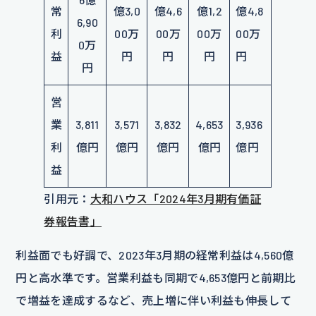
常
億3,0
億4,6
億1,2
億4,8
6,90
利
00万
00万
00万
00万
0万
益
円
円
円
円
円
営
業
3,811
3,571
3,832
4,653
3,936
利
億円
億円
億円
億円
億円
益
引用元：
大和ハウス「2024年3月期有価証
券報告書」
利益面でも好調で、2023年3月期の経常利益は4,560億
円と高水準です。営業利益も同期で4,653億円と前期比
で増益を達成するなど、売上増に伴い利益も伸長して