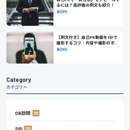
るには？高評価の例文も紹介！
自己PR
【例文付き】自己PR動画を1分で
撮影するコツ｜内容や撮影のポイ
ントも解説
自己PR
Category
カテゴリー
OB訪問
10
SPI
35