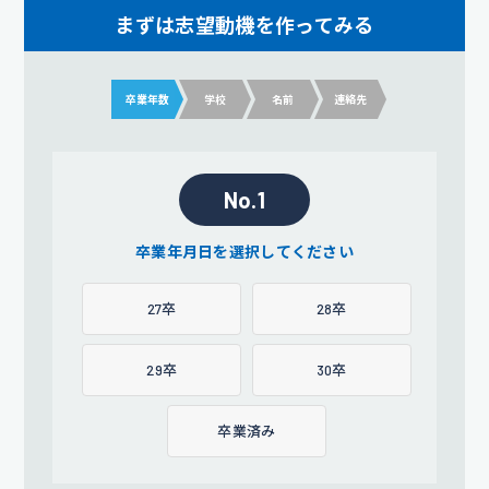
まずは志望動機を作ってみる
卒業年数
学校
名前
連絡先
No.1
卒業年月日を選択してください
27卒
28卒
29卒
30卒
卒業済み