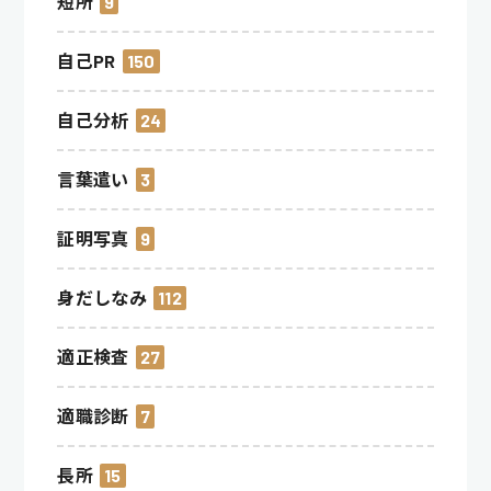
短所
9
自己PR
150
自己分析
24
言葉遣い
3
証明写真
9
身だしなみ
112
適正検査
27
適職診断
7
長所
15