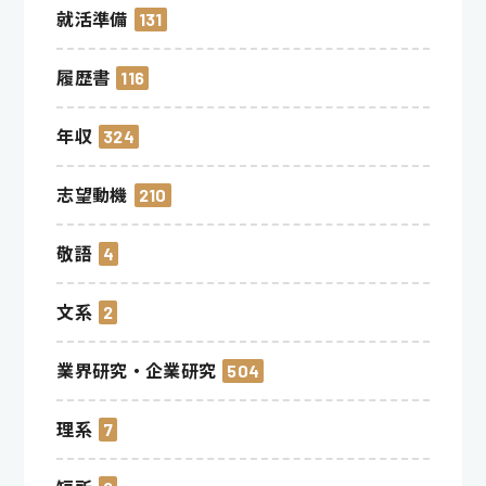
就活準備
131
履歴書
116
年収
324
志望動機
210
敬語
4
文系
2
業界研究・企業研究
504
理系
7