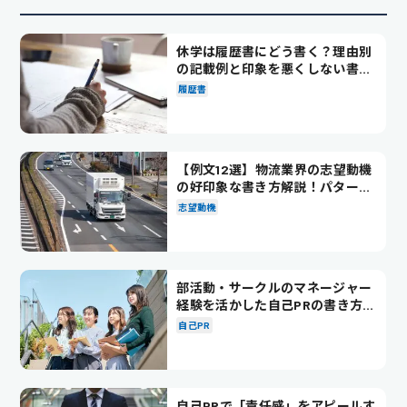
休学は履歴書にどう書く？理由別
の記載例と印象を悪くしない書き
方を解説
履歴書
【例文12選】物流業界の志望動機
の好印象な書き方解説！パターン
別の例文も紹介
志望動機
部活動・サークルのマネージャー
経験を活かした自己PRの書き方を
徹底解説！
自己PR
自己PRで「責任感」をアピールす