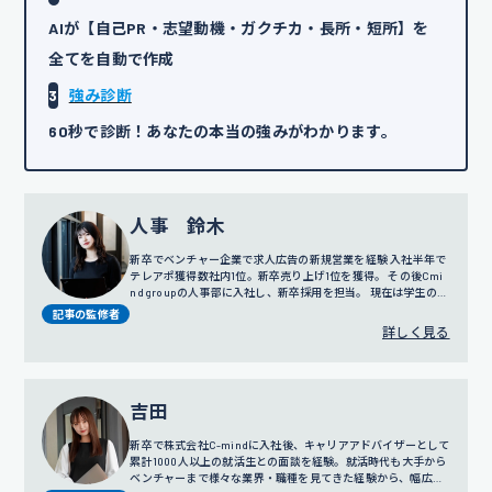
AIが【自己PR・志望動機・ガクチカ・長所・短所】を
全てを自動で作成
3
強み診断
60秒で診断！あなたの本当の強みがわかります。
人事 鈴木
新卒でベンチャー企業で求人広告の新規営業を経験 入社半年で
テレアポ獲得数社内1位。新卒売り上げ1位を獲得。 その後Cmi
nd groupの人事部に入社し、新卒採用を担当。 現在は学生の面
談だけではなく採用戦略や広報にも携わっている。
記事の監修者
詳しく見る
吉田
新卒で株式会社C-mindに入社後、キャリアアドバイザーとして
累計1000人以上の就活生との面談を経験。就活時代も大手から
ベンチャーまで様々な業界・職種を見てきた経験から、幅広い