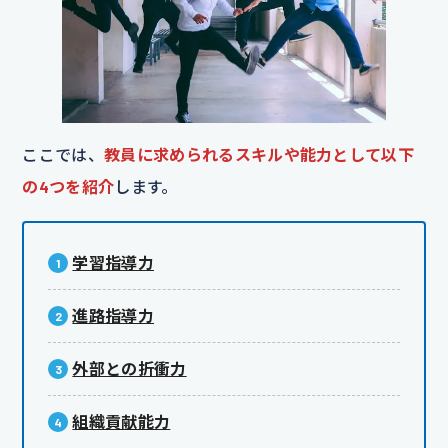
ここでは、
教員に求められるスキルや能力として以下
の4つを紹介
します。
学習指導力
進路指導力
外部との折衝力
組織貢献能力