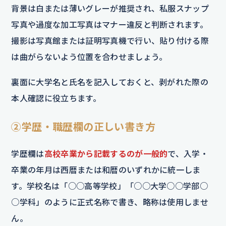
背景は白または薄いグレーが推奨され、私服スナップ
写真や過度な加工写真はマナー違反と判断されます。
撮影は写真館または証明写真機で行い、貼り付ける際
は曲がらないよう位置を合わせましょう。
裏面に大学名と氏名を記入しておくと、剥がれた際の
本人確認に役立ちます。
②学歴・職歴欄の正しい書き方
学歴欄は
高校卒業から記載するのが一般的
で、入学・
卒業の年月は西暦または和暦のいずれかに統一しま
す。学校名は「○○高等学校」「○○大学○○学部○
○学科」のように正式名称で書き、略称は使用しませ
ん。