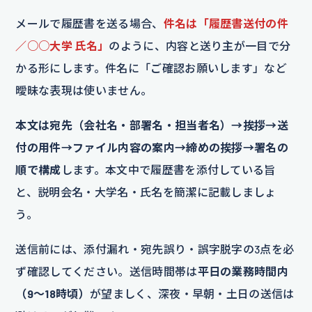
メールで履歴書を送る場合、
件名は「履歴書送付の件
／○○大学 氏名」
のように、内容と送り主が一目で分
かる形にします。件名に「ご確認お願いします」など
曖昧な表現は使いません。
本文は宛先（会社名・部署名・担当者名）→挨拶→送
付の用件→ファイル内容の案内→締めの挨拶→署名の
順で構成
します。本文中で履歴書を添付している旨
と、説明会名・大学名・氏名を簡潔に記載しましょ
う。
送信前には、添付漏れ・宛先誤り・誤字脱字の3点を必
ず確認してください。送信時間帯は
平日の業務時間内
（9〜18時頃）
が望ましく、深夜・早朝・土日の送信は