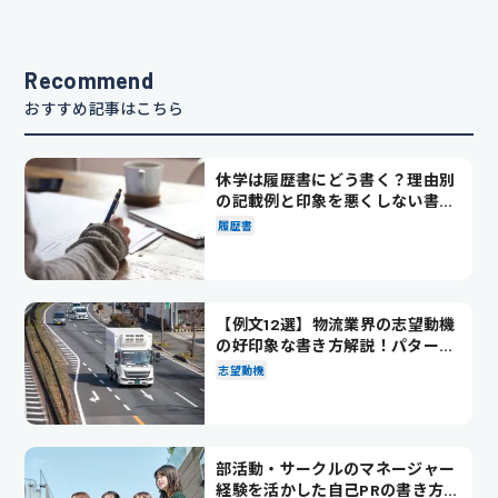
Recommend
おすすめ記事はこちら
休学は履歴書にどう書く？理由別
の記載例と印象を悪くしない書き
方を解説
履歴書
【例文12選】物流業界の志望動機
の好印象な書き方解説！パターン
別の例文も紹介
志望動機
部活動・サークルのマネージャー
経験を活かした自己PRの書き方を