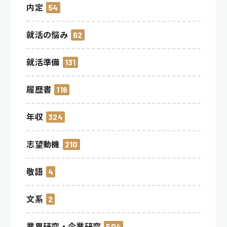
内定
54
就活の悩み
62
就活準備
131
履歴書
116
年収
324
志望動機
210
敬語
4
文系
2
業界研究・企業研究
504