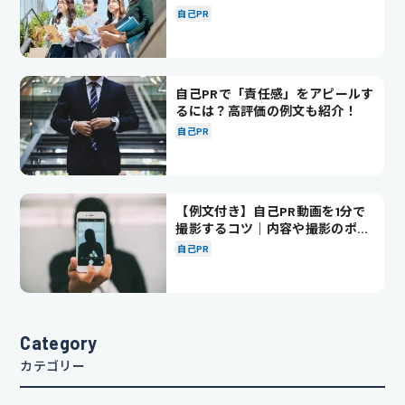
徹底解説！
自己PR
自己PRで「責任感」をアピールす
るには？高評価の例文も紹介！
自己PR
【例文付き】自己PR動画を1分で
撮影するコツ｜内容や撮影のポイ
ントも解説
自己PR
Category
カテゴリー