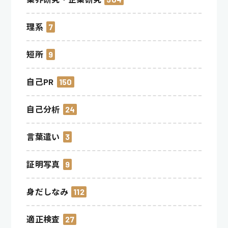
理系
7
短所
9
自己PR
150
自己分析
24
言葉遣い
3
証明写真
9
身だしなみ
112
適正検査
27