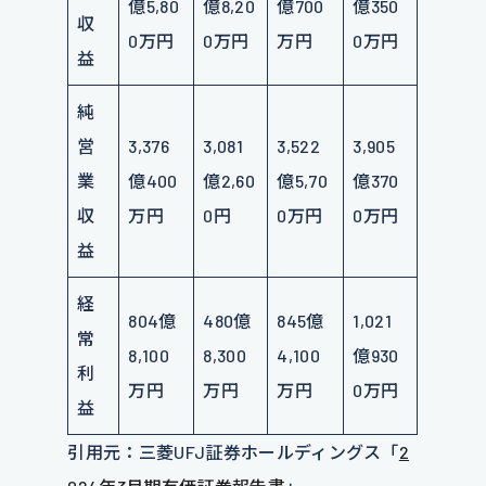
億5,80
億8,20
億700
億350
収
0万円
0万円
万円
0万円
益
純
営
3,376
3,081
3,522
3,905
業
億400
億2,60
億5,70
億370
収
万円
0円
0万円
0万円
益
経
804億
480億
845億
1,021
常
8,100
8,300
4,100
億930
利
万円
万円
万円
0万円
益
引用元：三菱UFJ証券ホールディングス「
2