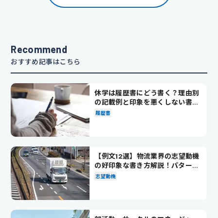
Recommend
おすすめ記事はこちら
休学は履歴書にどう書く？理由別
の記載例と印象を悪くしない書き
方を解説
履歴書
【例文12選】物流業界の志望動機
の好印象な書き方解説！パターン
別の例文も紹介
志望動機