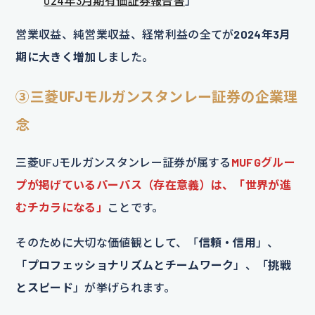
024年3月期有価証券報告書
」
営業収益、純営業収益、経常利益の全てが
2024年3月
期に大きく増加
しました。
③三菱UFJモルガンスタンレー証券の企業理
念
三菱UFJモルガンスタンレー証券が属する
MUFGグルー
プが掲げているパーパス（存在意義）は、「世界が進
むチカラになる」
ことです。
そのために大切な価値観として、「
信頼・信用
」、
「
プロフェッショナリズムとチームワーク
」、「
挑戦
とスピード
」が挙げられます。