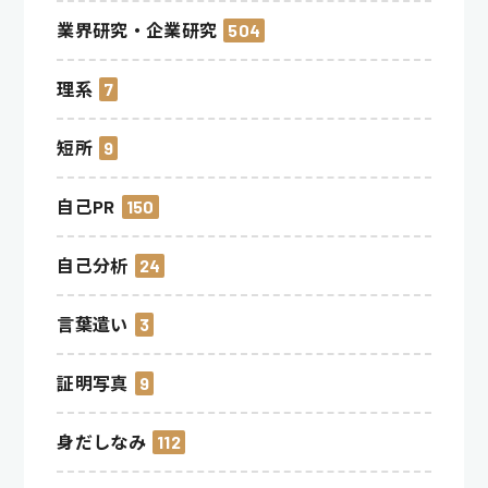
業界研究・企業研究
504
理系
7
短所
9
自己PR
150
自己分析
24
言葉遣い
3
証明写真
9
身だしなみ
112