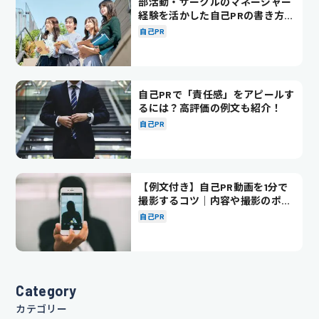
部活動・サークルのマネージャー
経験を活かした自己PRの書き方を
徹底解説！
自己PR
自己PRで「責任感」をアピールす
るには？高評価の例文も紹介！
自己PR
【例文付き】自己PR動画を1分で
撮影するコツ｜内容や撮影のポイ
ントも解説
自己PR
Category
カテゴリー