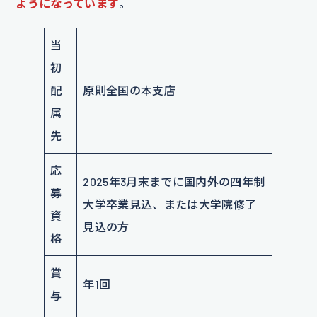
ようになっています
。
当
初
配
原則全国の本支店
属
先
応
2025年3月末までに国内外の四年制
募
大学卒業見込、または大学院修了
資
見込の方
格
賞
年1回
与