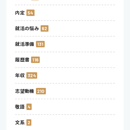
内定
54
就活の悩み
62
就活準備
131
履歴書
116
年収
324
志望動機
210
敬語
4
文系
2