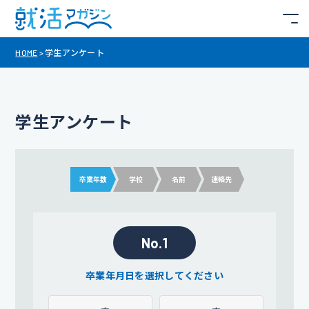
HOME
>
学生アンケート
学生アンケート
卒業年数
学校
名前
連絡先
No.1
卒業年月日を選択してください