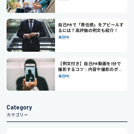
自己PRで「責任感」をアピールす
るには？高評価の例文も紹介！
自己PR
【例文付き】自己PR動画を1分で
撮影するコツ｜内容や撮影のポイ
ントも解説
自己PR
Category
カテゴリー