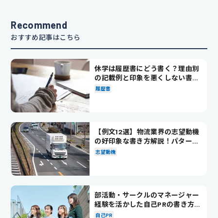
Recommend
おすすめ記事はこちら
休学は履歴書にどう書く？理由別
の記載例と印象を悪くしない書き
方を解説
履歴書
【例文12選】物流業界の志望動機
の好印象な書き方解説！パターン
別の例文も紹介
志望動機
部活動・サークルのマネージャー
経験を活かした自己PRの書き方を
徹底解説！
自己PR