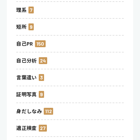
理系
7
短所
9
自己PR
150
自己分析
24
言葉遣い
3
証明写真
9
身だしなみ
112
適正検査
27