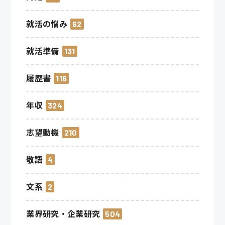
就活の悩み
62
就活準備
131
履歴書
116
年収
324
志望動機
210
敬語
4
文系
2
業界研究・企業研究
504