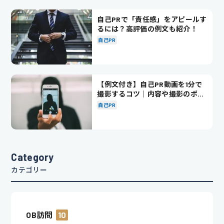
自己PRで「責任感」をアピールす
るには？高評価の例文も紹介！
自己PR
【例文付き】自己PR動画を1分で
撮影するコツ｜内容や撮影のポイ
ントも解説
自己PR
Category
カテゴリー
OB訪問
10