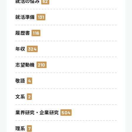
就活の悩み
62
就活準備
131
履歴書
116
年収
324
志望動機
210
敬語
4
文系
2
業界研究・企業研究
504
理系
7