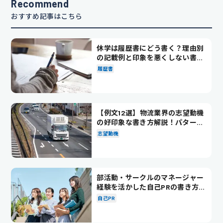
Recommend
おすすめ記事はこちら
休学は履歴書にどう書く？理由別
の記載例と印象を悪くしない書き
方を解説
履歴書
【例文12選】物流業界の志望動機
の好印象な書き方解説！パターン
別の例文も紹介
志望動機
部活動・サークルのマネージャー
経験を活かした自己PRの書き方を
徹底解説！
自己PR