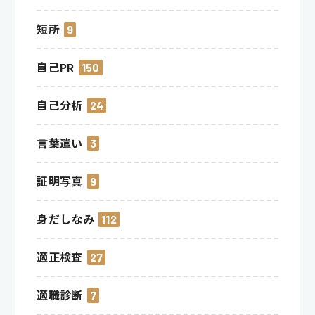
短所
9
自己PR
150
自己分析
24
言葉遣い
3
証明写真
9
身だしなみ
112
適正検査
27
適職診断
7