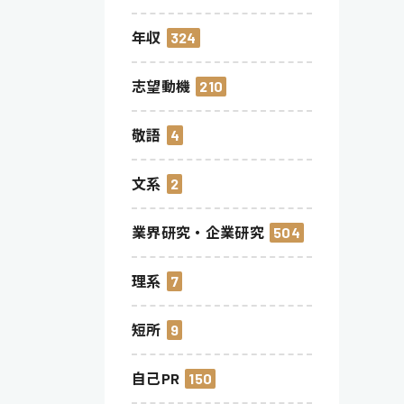
年収
324
志望動機
210
敬語
4
文系
2
業界研究・企業研究
504
理系
7
短所
9
自己PR
150