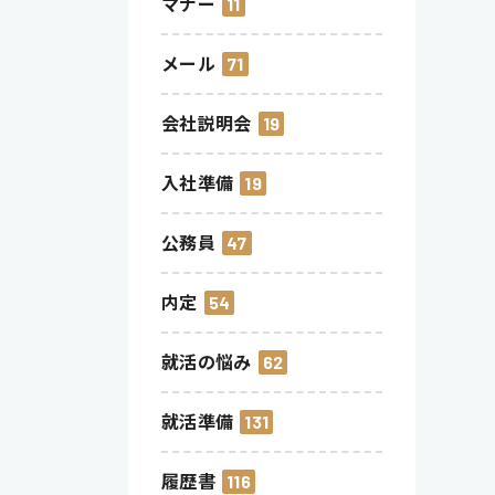
マナー
11
メール
71
会社説明会
19
入社準備
19
公務員
47
内定
54
就活の悩み
62
就活準備
131
履歴書
116