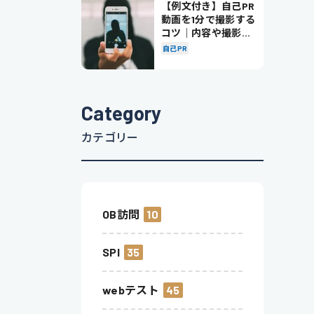
【例文付き】自己PR
動画を1分で撮影する
コツ｜内容や撮影の
ポイントも解説
自己PR
Category
カテゴリー
OB訪問
10
SPI
35
webテスト
45