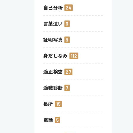
自己分析
24
言葉遣い
3
証明写真
9
身だしなみ
112
適正検査
27
適職診断
7
長所
15
電話
5