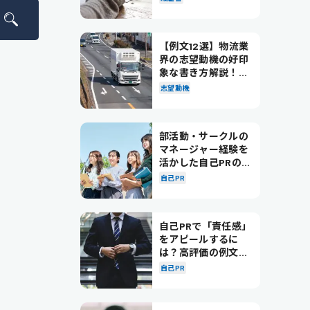
【例文12選】物流業
界の志望動機の好印
象な書き方解説！パ
ターン別の例文も紹
志望動機
介
部活動・サークルの
マネージャー経験を
活かした自己PRの書
き方を徹底解説！
自己PR
自己PRで「責任感」
をアピールするに
は？高評価の例文も
紹介！
自己PR