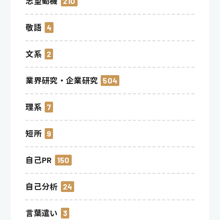
志望動機
210
敬語
4
文系
2
業界研究・企業研究
504
理系
7
短所
9
自己PR
150
自己分析
24
言葉遣い
3