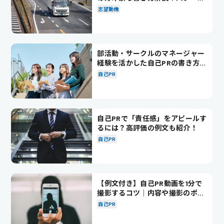
別の例文も紹介
志望動機
部活動・サークルのマネージャー
経験を活かした自己PRの書き方を
徹底解説！
自己PR
自己PRで「責任感」をアピールす
るには？高評価の例文も紹介！
自己PR
【例文付き】自己PR動画を1分で
撮影するコツ｜内容や撮影のポイ
ントも解説
自己PR