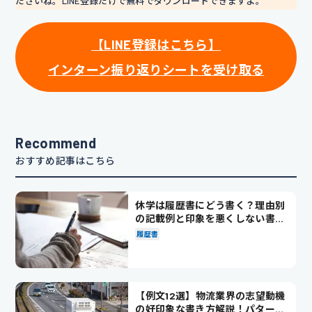
ださいね。LINE登録だけで無料でダウンロードできますよ。
【LINE登録はこちら】
インターン振り返りシートを受け取る
Recommend
おすすめ記事はこちら
休学は履歴書にどう書く？理由別
の記載例と印象を悪くしない書き
方を解説
履歴書
【例文12選】物流業界の志望動機
の好印象な書き方解説！パターン