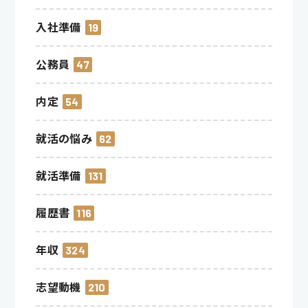
入社準備
19
公務員
47
内定
54
就活の悩み
62
就活準備
131
履歴書
116
年収
324
志望動機
210