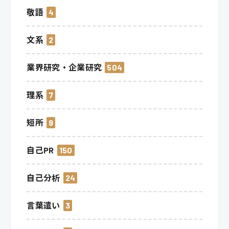
敬語
4
文系
2
業界研究・企業研究
504
理系
7
短所
9
自己PR
150
自己分析
24
言葉遣い
3