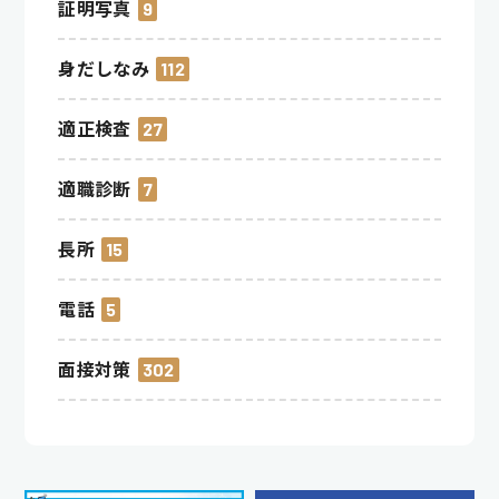
証明写真
9
身だしなみ
112
適正検査
27
適職診断
7
長所
15
電話
5
面接対策
302