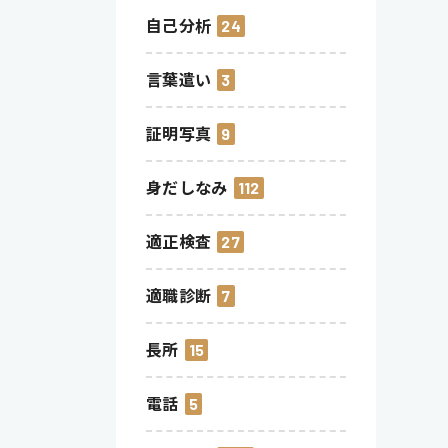
自己分析
24
言葉遣い
3
証明写真
9
身だしなみ
112
適正検査
27
適職診断
7
長所
15
電話
5