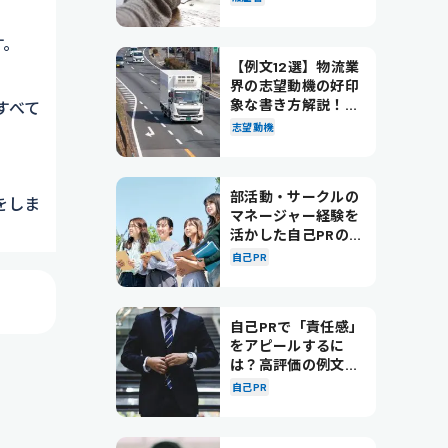
す。
【例文12選】物流業
界の志望動機の好印
象な書き方解説！パ
すべて
ターン別の例文も紹
志望動機
介
部活動・サークルの
をしま
マネージャー経験を
活かした自己PRの書
き方を徹底解説！
自己PR
自己PRで「責任感」
をアピールするに
は？高評価の例文も
紹介！
自己PR