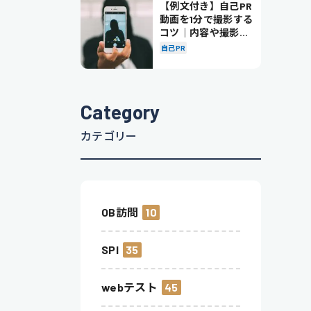
【例文付き】自己PR
動画を1分で撮影する
コツ｜内容や撮影の
ポイントも解説
自己PR
Category
カテゴリー
OB訪問
10
SPI
35
webテスト
45