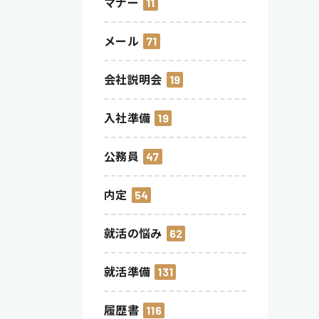
マナー
11
メール
71
会社説明会
19
入社準備
19
公務員
47
内定
54
就活の悩み
62
就活準備
131
履歴書
116