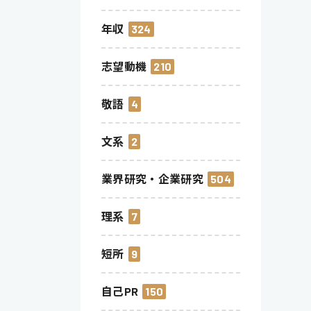
年収
324
志望動機
210
敬語
4
文系
2
業界研究・企業研究
504
理系
7
短所
9
自己PR
150