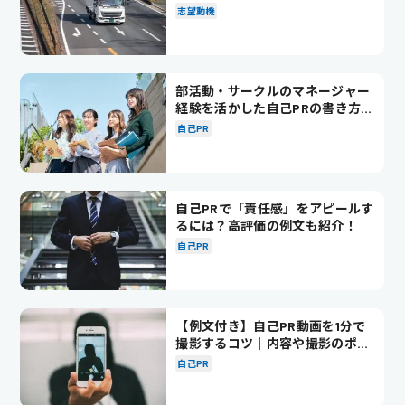
別の例文も紹介
志望動機
部活動・サークルのマネージャー
経験を活かした自己PRの書き方を
徹底解説！
自己PR
自己PRで「責任感」をアピールす
るには？高評価の例文も紹介！
自己PR
【例文付き】自己PR動画を1分で
撮影するコツ｜内容や撮影のポイ
ントも解説
自己PR