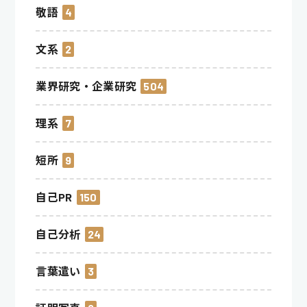
敬語
4
文系
2
業界研究・企業研究
504
理系
7
短所
9
自己PR
150
自己分析
24
言葉遣い
3