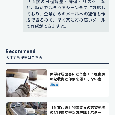
「面接の日程調整・辞退・リスケ」な
ど、就活で起きうるシーン全てに対応し
ており、
企業からのメールへの返信も作
成できる
ので、早く楽に質の高いメール
の作成ができますよ。
Recommend
おすすめ記事はこちら
休学は履歴書にどう書く？理由別
の記載例と印象を悪くしない書き
方を解説
履歴書
【例文12選】物流業界の志望動機
の好印象な書き方解説！パターン