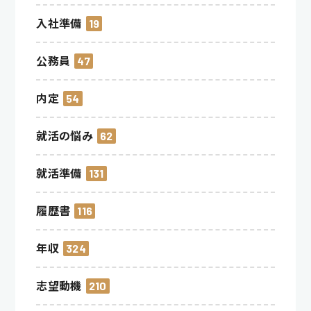
入社準備
19
公務員
47
内定
54
就活の悩み
62
就活準備
131
履歴書
116
年収
324
志望動機
210