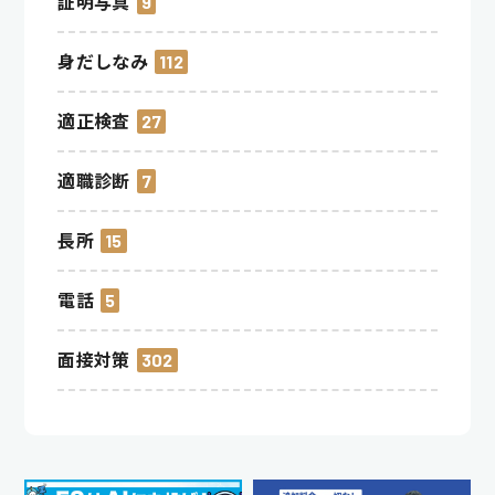
証明写真
9
身だしなみ
112
適正検査
27
適職診断
7
長所
15
電話
5
面接対策
302