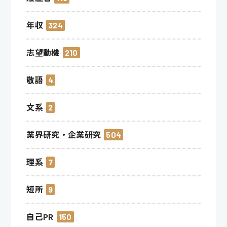
年収
324
志望動機
210
敬語
4
文系
2
業界研究・企業研究
504
理系
7
短所
9
自己PR
150