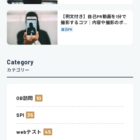
【例文付き】自己PR動画を1分で
撮影するコツ｜内容や撮影のポイ
ントも解説
自己PR
Category
カテゴリー
OB訪問
10
SPI
35
webテスト
45