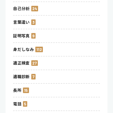
自己分析
24
言葉遣い
3
証明写真
9
身だしなみ
112
適正検査
27
適職診断
7
長所
15
電話
5