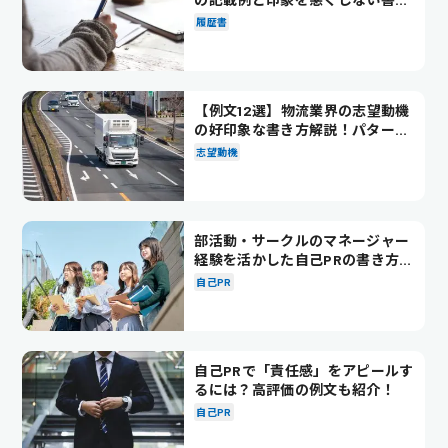
方を解説
履歴書
【例文12選】物流業界の志望動機
の好印象な書き方解説！パターン
別の例文も紹介
志望動機
部活動・サークルのマネージャー
経験を活かした自己PRの書き方を
徹底解説！
自己PR
自己PRで「責任感」をアピールす
るには？高評価の例文も紹介！
自己PR