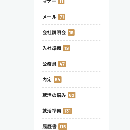
マナー
11
メール
71
会社説明会
19
入社準備
19
公務員
47
内定
54
就活の悩み
62
就活準備
131
履歴書
116