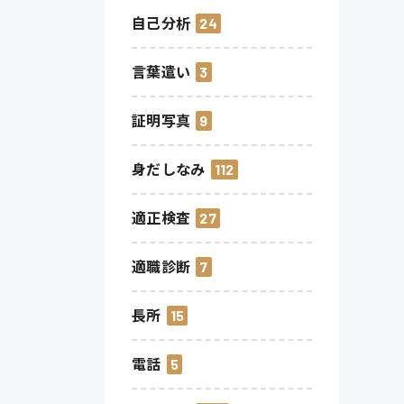
自己分析
24
言葉遣い
3
証明写真
9
身だしなみ
112
適正検査
27
適職診断
7
長所
15
電話
5