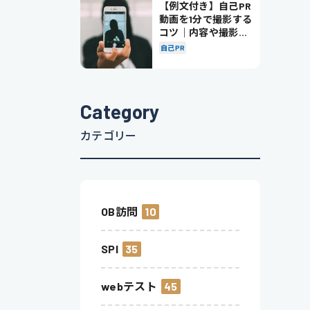
【例文付き】自己PR
動画を1分で撮影する
コツ｜内容や撮影の
ポイントも解説
自己PR
Category
カテゴリー
OB訪問
10
SPI
35
webテスト
45