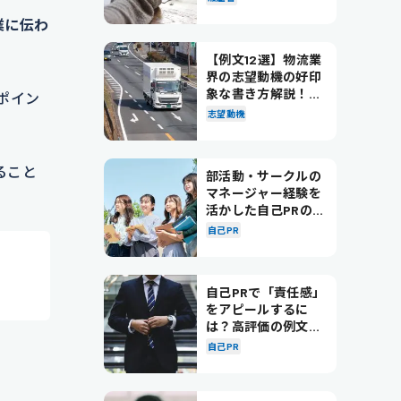
業に伝わ
【例文12選】物流業
界の志望動機の好印
象な書き方解説！パ
ポイン
ターン別の例文も紹
志望動機
介
ること
部活動・サークルの
マネージャー経験を
活かした自己PRの書
き方を徹底解説！
自己PR
自己PRで「責任感」
をアピールするに
は？高評価の例文も
紹介！
自己PR