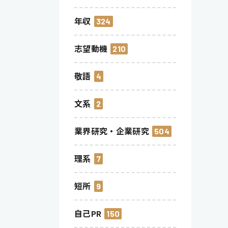
年収
324
志望動機
210
敬語
4
文系
2
業界研究・企業研究
504
理系
7
短所
9
自己PR
150