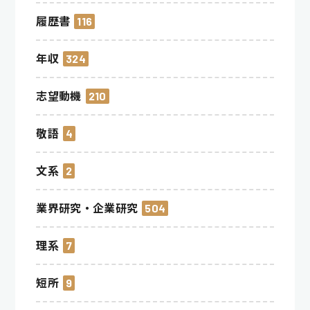
履歴書
116
年収
324
志望動機
210
敬語
4
文系
2
業界研究・企業研究
504
理系
7
短所
9