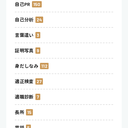
自己PR
150
自己分析
24
言葉遣い
3
証明写真
9
身だしなみ
112
適正検査
27
適職診断
7
長所
15
電話
5