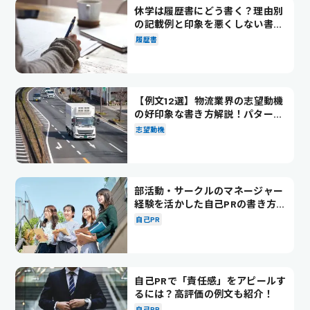
休学は履歴書にどう書く？理由別
の記載例と印象を悪くしない書き
方を解説
履歴書
【例文12選】物流業界の志望動機
の好印象な書き方解説！パターン
別の例文も紹介
志望動機
部活動・サークルのマネージャー
経験を活かした自己PRの書き方を
徹底解説！
自己PR
自己PRで「責任感」をアピールす
るには？高評価の例文も紹介！
自己PR