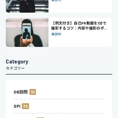
【例文付き】自己PR動画を1分で
撮影するコツ｜内容や撮影のポイ
ントも解説
自己PR
Category
カテゴリー
OB訪問
10
SPI
35