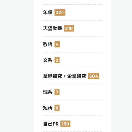
年収
324
志望動機
210
敬語
4
文系
2
業界研究・企業研究
504
理系
7
短所
9
自己PR
150