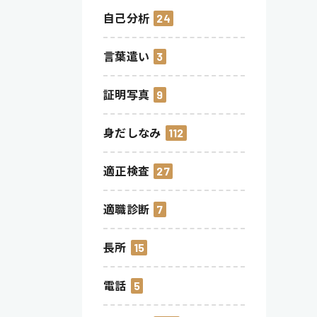
自己分析
24
言葉遣い
3
証明写真
9
身だしなみ
112
適正検査
27
適職診断
7
長所
15
電話
5