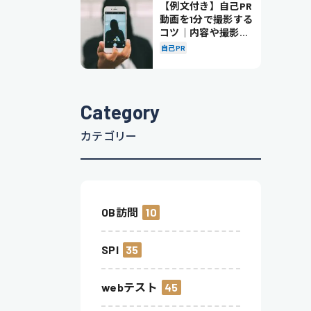
【例文付き】自己PR
動画を1分で撮影する
コツ｜内容や撮影の
ポイントも解説
自己PR
Category
カテゴリー
OB訪問
10
SPI
35
webテスト
45