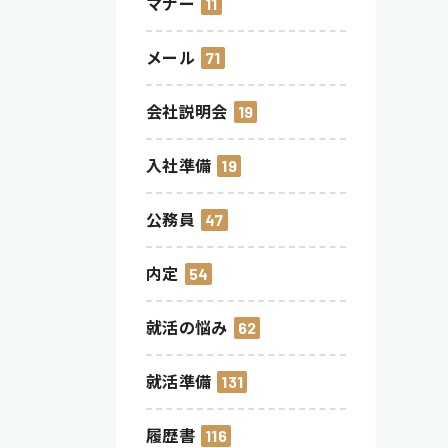
マナー
11
メール
71
会社説明会
19
入社準備
19
公務員
47
内定
54
就活の悩み
62
就活準備
131
履歴書
116