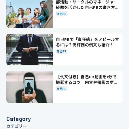
部活動・サークルのマネージャー
経験を活かした自己PRの書き方を
徹底解説！
自己PR
自己PRで「責任感」をアピールす
るには？高評価の例文も紹介！
自己PR
【例文付き】自己PR動画を1分で
撮影するコツ｜内容や撮影のポイ
ントも解説
自己PR
Category
カテゴリー