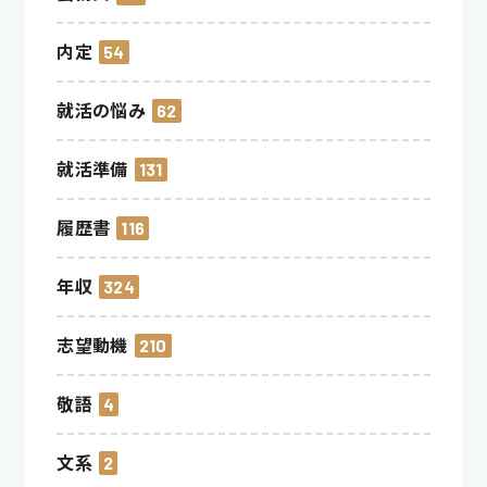
内定
54
就活の悩み
62
就活準備
131
履歴書
116
年収
324
志望動機
210
敬語
4
文系
2