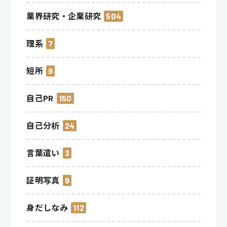
業界研究・企業研究
504
理系
7
短所
9
自己PR
150
自己分析
24
言葉遣い
3
証明写真
9
身だしなみ
112