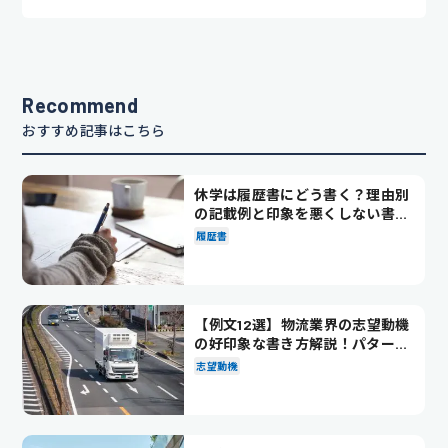
Recommend
おすすめ記事はこちら
休学は履歴書にどう書く？理由別
の記載例と印象を悪くしない書き
方を解説
履歴書
【例文12選】物流業界の志望動機
の好印象な書き方解説！パターン
別の例文も紹介
志望動機