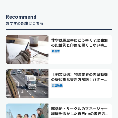
Recommend
おすすめ記事はこちら
休学は履歴書にどう書く？理由別
の記載例と印象を悪くしない書き
方を解説
履歴書
【例文12選】物流業界の志望動機
の好印象な書き方解説！パターン
別の例文も紹介
志望動機
部活動・サークルのマネージャー
経験を活かした自己PRの書き方を