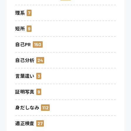
理系
7
短所
9
自己PR
150
自己分析
24
言葉遣い
3
証明写真
9
身だしなみ
112
適正検査
27