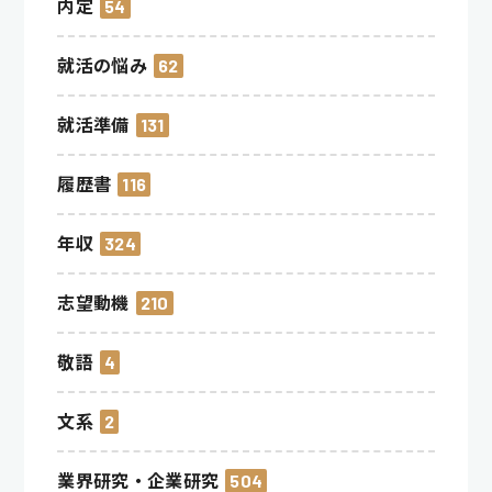
内定
54
就活の悩み
62
就活準備
131
履歴書
116
年収
324
志望動機
210
敬語
4
文系
2
業界研究・企業研究
504