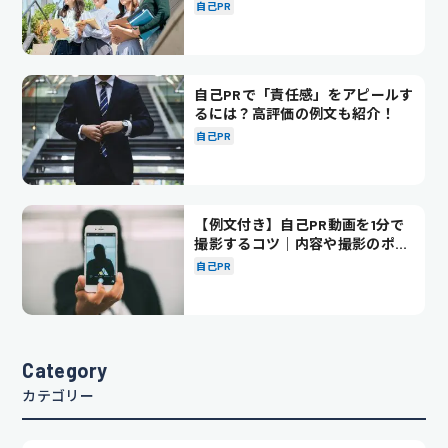
徹底解説！
自己PR
自己PRで「責任感」をアピールす
るには？高評価の例文も紹介！
自己PR
【例文付き】自己PR動画を1分で
撮影するコツ｜内容や撮影のポイ
ントも解説
自己PR
Category
カテゴリー