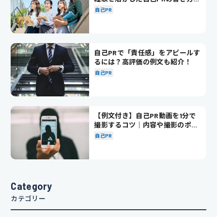
徹底解説！
自己PR
自己PRで「責任感」をアピールす
るには？高評価の例文も紹介！
自己PR
【例文付き】自己PR動画を1分で
撮影するコツ｜内容や撮影のポイ
ントも解説
自己PR
Category
カテゴリー