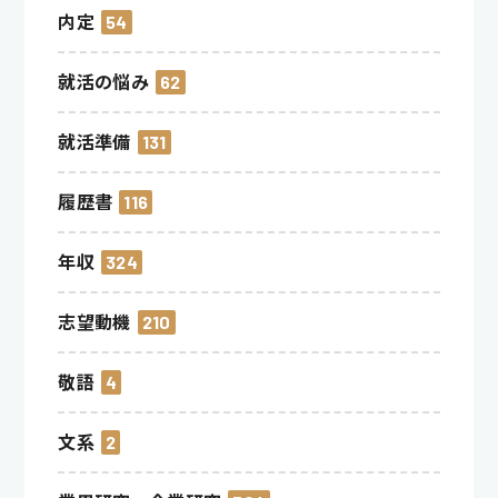
内定
54
就活の悩み
62
就活準備
131
履歴書
116
年収
324
志望動機
210
敬語
4
文系
2