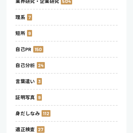
業界研究・企業研究
504
理系
7
短所
9
自己PR
150
自己分析
24
言葉遣い
3
証明写真
9
身だしなみ
112
適正検査
27