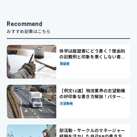
Recommend
おすすめ記事はこちら
休学は履歴書にどう書く？理由別
の記載例と印象を悪くしない書き
方を解説
履歴書
【例文12選】物流業界の志望動機
の好印象な書き方解説！パターン
別の例文も紹介
志望動機
部活動・サークルのマネージャー
経験を活かした自己PRの書き方を