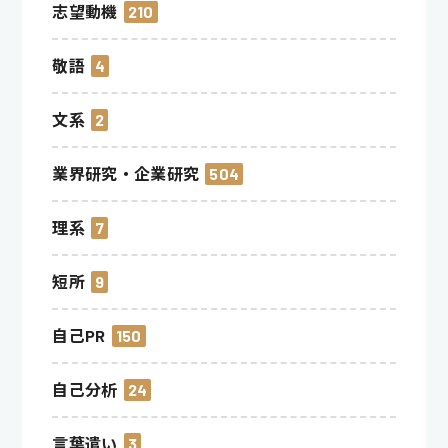
志望動機
210
敬語
4
文系
2
業界研究・企業研究
504
理系
7
短所
9
自己PR
150
自己分析
24
言葉遣い
3