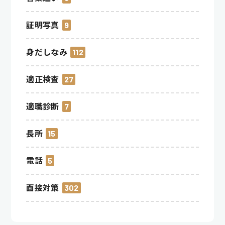
証明写真
9
身だしなみ
112
適正検査
27
適職診断
7
長所
15
電話
5
面接対策
302