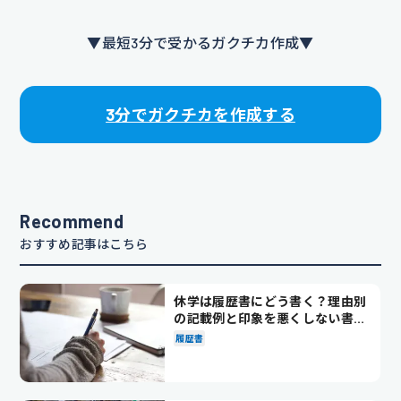
▼最短3分で受かるガクチカ作成▼
3分でガクチカを作成する
Recommend
おすすめ記事はこちら
休学は履歴書にどう書く？理由別
の記載例と印象を悪くしない書き
方を解説
履歴書