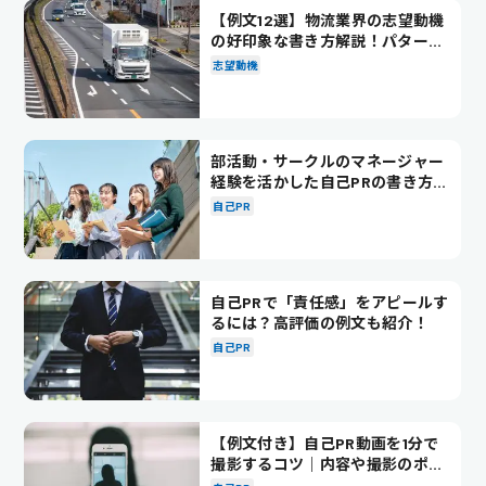
【例文12選】物流業界の志望動機
の好印象な書き方解説！パターン
別の例文も紹介
志望動機
部活動・サークルのマネージャー
経験を活かした自己PRの書き方を
徹底解説！
自己PR
自己PRで「責任感」をアピールす
るには？高評価の例文も紹介！
自己PR
【例文付き】自己PR動画を1分で
撮影するコツ｜内容や撮影のポイ
ントも解説