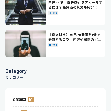
自己PRで「責任感」をアピールす
るには？高評価の例文も紹介！
自己PR
【例文付き】自己PR動画を1分で
撮影するコツ｜内容や撮影のポイ
ントも解説
自己PR
Category
カテゴリー
OB訪問
10