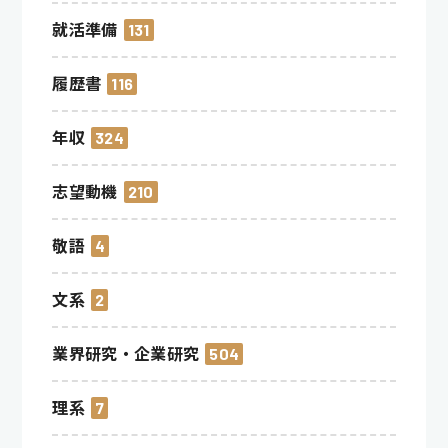
就活準備
131
履歴書
116
年収
324
志望動機
210
敬語
4
文系
2
業界研究・企業研究
504
理系
7