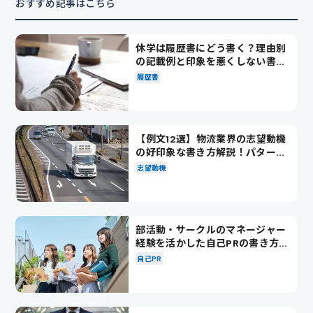
おすすめ記事はこちら
休学は履歴書にどう書く？理由別
の記載例と印象を悪くしない書き
方を解説
履歴書
【例文12選】物流業界の志望動機
の好印象な書き方解説！パターン
別の例文も紹介
志望動機
部活動・サークルのマネージャー
経験を活かした自己PRの書き方を
徹底解説！
自己PR