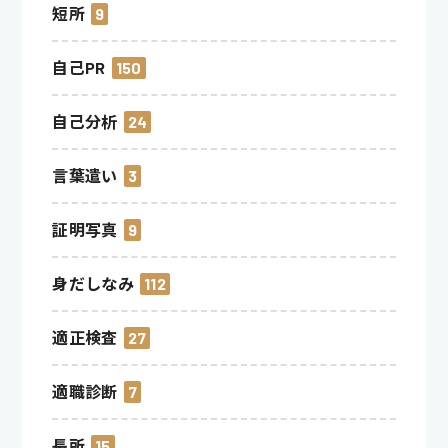
短所
9
自己PR
150
自己分析
24
言葉遣い
3
証明写真
9
身だしなみ
112
適正検査
27
適職診断
7
長所
15